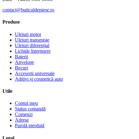
contact@buticuldepiese.ro
Produse
Uleiuri motor
Uleiuri transmisie
Uleiuri diferențial
Lichide întreținere
Baterii
Anvelope
Becuri
Accesorii universale
Aditivi și cosmetică auto
Utile
Contul meu
Status comandă
Comenzi
Adrese
Parolă pierdută
Legal