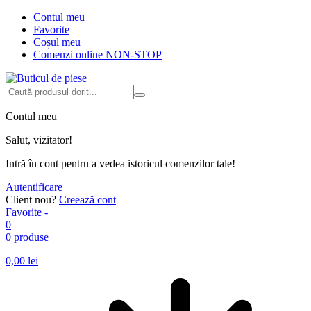
Contul meu
Favorite
Coșul meu
Comenzi online NON-STOP
Contul meu
Salut, vizitator!
Intră în cont pentru a vedea istoricul comenzilor tale!
Autentificare
Client nou?
Creează cont
Favorite -
0
0 produse
0,00
lei