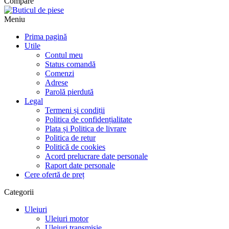
Compare
Meniu
Prima pagină
Utile
Contul meu
Status comandă
Comenzi
Adrese
Parolă pierdută
Legal
Termeni și condiții
Politica de confidențialitate
Plata și Politica de livrare
Politica de retur
Politică de cookies
Acord prelucrare date personale
Raport date personale
Cere ofertă de preț
Categorii
Uleiuri
Uleiuri motor
Uleiuri transmisie