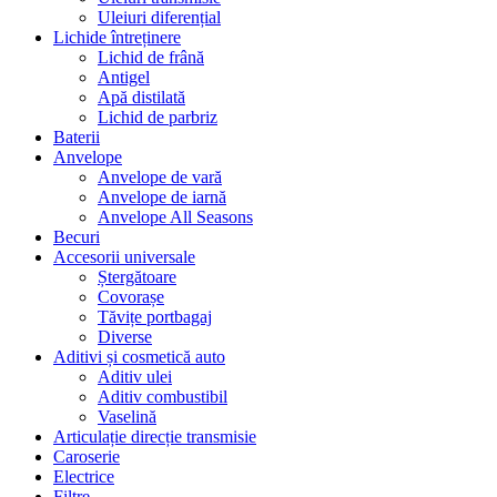
Uleiuri diferențial
Lichide întreținere
Lichid de frână
Antigel
Apă distilată
Lichid de parbriz
Baterii
Anvelope
Anvelope de vară
Anvelope de iarnă
Anvelope All Seasons
Becuri
Accesorii universale
Ștergătoare
Covorașe
Tăvițe portbagaj
Diverse
Aditivi și cosmetică auto
Aditiv ulei
Aditiv combustibil
Vaselină
Articulație direcție transmisie
Caroserie
Electrice
Filtre