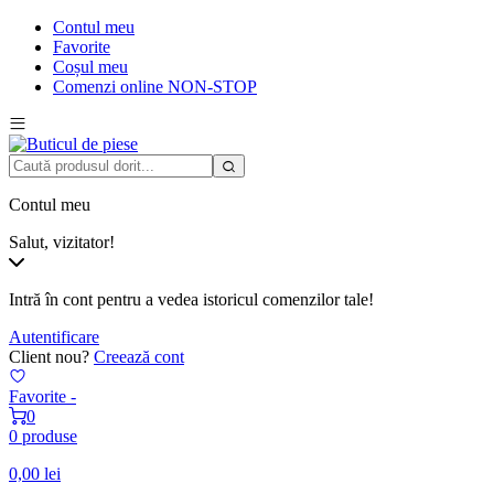
Contul meu
Favorite
Coșul meu
Comenzi online NON-STOP
Contul meu
Salut, vizitator!
Intră în cont pentru a vedea istoricul comenzilor tale!
Autentificare
Client nou?
Creează cont
Favorite -
0
0 produse
0,00
lei