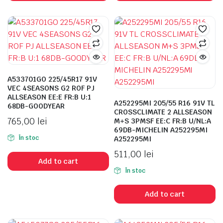
A533701GO 225/45R17 91V
VEC 4SEASONS G2 ROF PJ
ALLSEASON EE:E FR:B U:1
A252295MI 205/55 R16 91V TL
68DB-GOODYEAR
CROSSCLIMATE 2 ALLSEASON
765,00
lei
M+S 3PMSF EE:C FR:B U/NL:A
69DB-MICHELIN A252295MI
În stoc
A252295MI
511,00
lei
Add to cart
În stoc
Add to cart