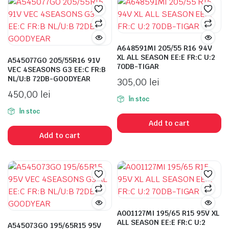
A648591MI 205/55 R16 94V
n
x
XL ALL SEASON EE:E FR:C U:2
A545077GO 205/55R16 91V
ice
ice
70DB-TIGAR
VEC 4SEASONS G3 EE:C FR:B
NL/U:B 72DB-GOODYEAR
305,00
lei
450,00
lei
În stoc
În stoc
Add to cart
Add to cart
A001127MI 195/65 R15 95V XL
ALL SEASON EE:E FR:C U:2
A545073GO 195/65R15 95V