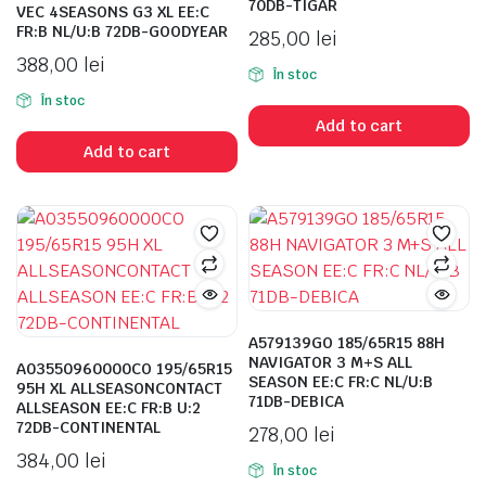
70DB-TIGAR
VEC 4SEASONS G3 XL EE:C
FR:B NL/U:B 72DB-GOODYEAR
285,00
lei
388,00
lei
În stoc
În stoc
Add to cart
Add to cart
A579139GO 185/65R15 88H
NAVIGATOR 3 M+S ALL
A03550960000CO 195/65R15
SEASON EE:C FR:C NL/U:B
95H XL ALLSEASONCONTACT
71DB-DEBICA
ALLSEASON EE:C FR:B U:2
72DB-CONTINENTAL
278,00
lei
384,00
lei
În stoc