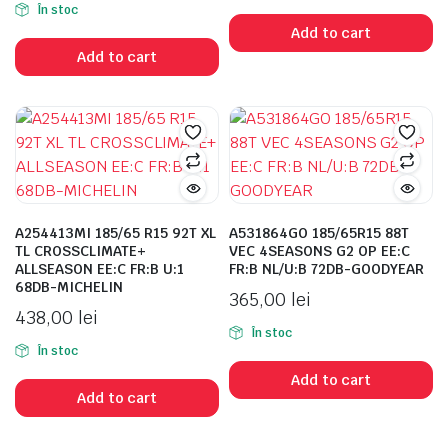
În stoc
Add to cart
Add to cart
A254413MI 185/65 R15 92T XL
A531864GO 185/65R15 88T
TL CROSSCLIMATE+
VEC 4SEASONS G2 OP EE:C
ALLSEASON EE:C FR:B U:1
FR:B NL/U:B 72DB-GOODYEAR
68DB-MICHELIN
365,00
lei
438,00
lei
În stoc
În stoc
Add to cart
Add to cart