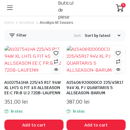
0
Home
Anvelope
Anvelope All Seasons
Filter
Sort:
A1027541HA 225/45 R17 94W
A15406920000CO 225/45R17
XL LH71 G FIT 4S ALLSEASON
94V XL PJ QUARTARIS 5
EE:C FR:B U:2 72DB-LAUFENN
ALLSEASON-BARUM
351,00
lei
387,00
lei
În stoc
În stoc
Add to cart
Add to cart