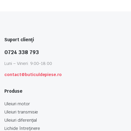
Suport clienți
0724 338 793
Luni – Vineri: 9:00-18:00
contact@buticuldepiese.ro
Produse
Uleiuri motor
Uleiuri transmisie
Uleiuri diferențial
Lichide întreținere