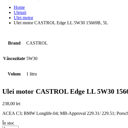
Home
Uleiuri
Ulei motor
Ulei motor CASTROL Edge LL 5W30 15669B, 5L
Brand
CASTROL
Vâscozitate
5W30
Volum
1 litru
Ulei motor CASTROL Edge LL 5W30 156
238,00
lei
ACEA C3; BMW Longlife-04; MB-Approval 229.31/ 229.51; Porsch
În stoc
Ulei