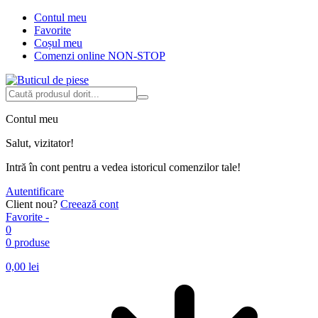
Contul meu
Favorite
Coșul meu
Comenzi online NON-STOP
Contul meu
Salut, vizitator!
Intră în cont pentru a vedea istoricul comenzilor tale!
Autentificare
Client nou?
Creează cont
Favorite -
0
0 produse
0,00
lei