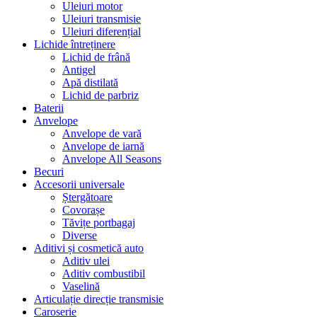
Uleiuri motor
Uleiuri transmisie
Uleiuri diferențial
Lichide întreținere
Lichid de frână
Antigel
Apă distilată
Lichid de parbriz
Baterii
Anvelope
Anvelope de vară
Anvelope de iarnă
Anvelope All Seasons
Becuri
Accesorii universale
Ștergătoare
Covorașe
Tăvițe portbagaj
Diverse
Aditivi și cosmetică auto
Aditiv ulei
Aditiv combustibil
Vaselină
Articulație direcție transmisie
Caroserie