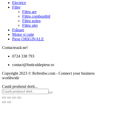
Electrice
Filtre
Filtru aer
Filtru combustibil
Filtru polen
Filtru ulei
Frânare
Motor și cutie
Piese ORIGINALE
Contactează-ne!
0724 338 793
contact@buticuldepiese.ro
Copyright 2023 © Refreshw.com - Connect your business
worldwide
Caută produsul dorit...