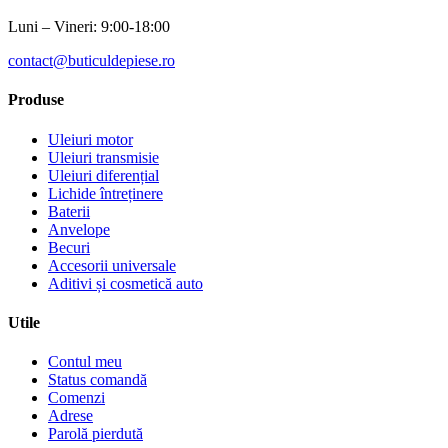
Luni – Vineri: 9:00-18:00
contact@buticuldepiese.ro
Produse
Uleiuri motor
Uleiuri transmisie
Uleiuri diferențial
Lichide întreținere
Baterii
Anvelope
Becuri
Accesorii universale
Aditivi și cosmetică auto
Utile
Contul meu
Status comandă
Comenzi
Adrese
Parolă pierdută