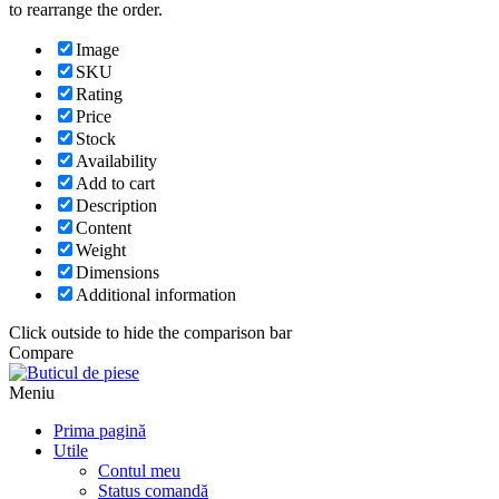
to rearrange the order.
Image
SKU
Rating
Price
Stock
Availability
Add to cart
Description
Content
Weight
Dimensions
Additional information
Click outside to hide the comparison bar
Compare
Meniu
Prima pagină
Utile
Contul meu
Status comandă