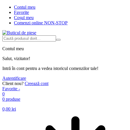
Contul meu
Favorite
Coșul meu
Comenzi online NON-STOP
Contul meu
Salut, vizitator!
Intră în cont pentru a vedea istoricul comenzilor tale!
Autentificare
Client nou?
Creează cont
Favorite -
0
0 produse
0,00
lei