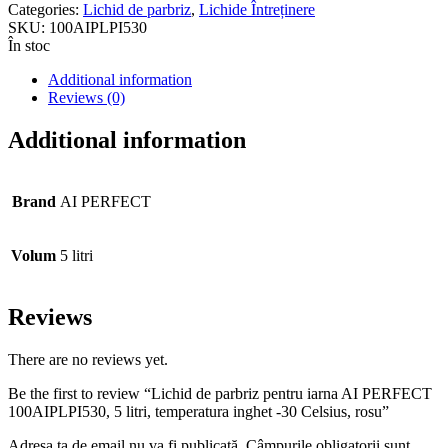
Categories:
Lichid de parbriz
,
Lichide Întreținere
SKU:
100AIPLPI530
În stoc
Additional information
Reviews (0)
Additional information
Brand
AI PERFECT
Volum
5 litri
Reviews
There are no reviews yet.
Be the first to review “Lichid de parbriz pentru iarna AI PERFECT
100AIPLPI530, 5 litri, temperatura inghet -30 Celsius, rosu”
Adresa ta de email nu va fi publicată.
Câmpurile obligatorii sunt