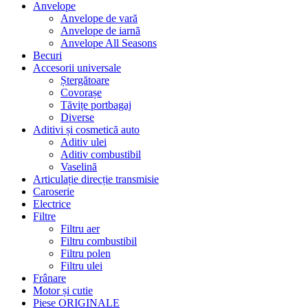
Anvelope
Anvelope de vară
Anvelope de iarnă
Anvelope All Seasons
Becuri
Accesorii universale
Ștergătoare
Covorașe
Tăvițe portbagaj
Diverse
Aditivi și cosmetică auto
Aditiv ulei
Aditiv combustibil
Vaselină
Articulație direcție transmisie
Caroserie
Electrice
Filtre
Filtru aer
Filtru combustibil
Filtru polen
Filtru ulei
Frânare
Motor și cutie
Piese ORIGINALE