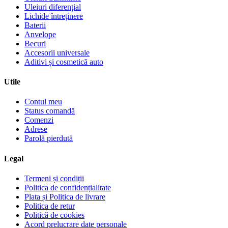
Uleiuri diferențial
Lichide întreținere
Baterii
Anvelope
Becuri
Accesorii universale
Aditivi și cosmetică auto
Utile
Contul meu
Status comandă
Comenzi
Adrese
Parolă pierdută
Legal
Termeni și condiții
Politica de confidențialitate
Plata și Politica de livrare
Politica de retur
Politică de cookies
Acord prelucrare date personale