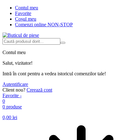
Contul meu
Favorite
Coșul meu
Comenzi online NON-STOP
Contul meu
Salut, vizitator!
Intră în cont pentru a vedea istoricul comenzilor tale!
Autentificare
Client nou?
Creează cont
Favorite -
0
0 produse
0,00
lei