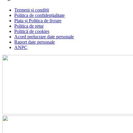
Termeni și condiții
Politica de confidențialitate
Plata și Politica de livrare
Politica de retur
Politică de cookies
Acord prelucrare date personale
Raport date personale
ANPC