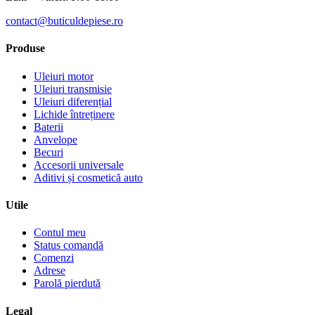
contact@buticuldepiese.ro
Produse
Uleiuri motor
Uleiuri transmisie
Uleiuri diferențial
Lichide întreținere
Baterii
Anvelope
Becuri
Accesorii universale
Aditivi și cosmetică auto
Utile
Contul meu
Status comandă
Comenzi
Adrese
Parolă pierdută
Legal