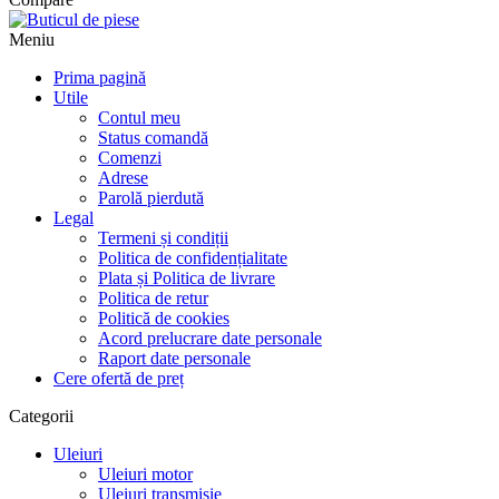
Meniu
Prima pagină
Utile
Contul meu
Status comandă
Comenzi
Adrese
Parolă pierdută
Legal
Termeni și condiții
Politica de confidențialitate
Plata și Politica de livrare
Politica de retur
Politică de cookies
Acord prelucrare date personale
Raport date personale
Cere ofertă de preț
Categorii
Uleiuri
Uleiuri motor
Uleiuri transmisie