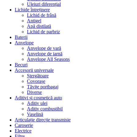
Uleiuri diferențial
Lichide întreținere
Lichid de frână
Antigel
Apă distilată
Lichid de parbriz
Baterii
Anvelope
Anvelope de vară
Anvelope de iarnă
Anvelope All Seasons
Becuri
Accesorii universale
Ștergătoare
Covorașe
Tăvițe portbagaj
Diverse
Aditivi și cosmetică auto
Aditiv ulei
Aditiv combustibil
Vaselină
Articulație direcție transmisie
Caroserie
Electrice
Filtre