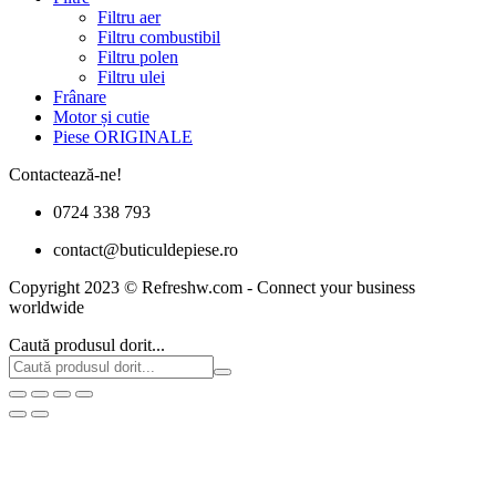
Filtru aer
Filtru combustibil
Filtru polen
Filtru ulei
Frânare
Motor și cutie
Piese ORIGINALE
Contactează-ne!
0724 338 793
contact@buticuldepiese.ro
Copyright 2023 © Refreshw.com - Connect your business
worldwide
Caută produsul dorit...