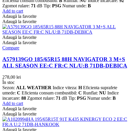
Eficienta consum combustibil:
B
Runflat:
NU
Indice incarcare:
92
Zgomot rulare:
71
dB Tip:
PSG
Numar unde:
B
Add to cart
Adaugă la favorite
Adaugă la favorite
Adaugă la favorite
Adaugă la favorite
Compare
A579139GO 185/65R15 88H NAVIGATOR 3 M+S
ALL SEASON EE:C FR:C NL/U:B 71DB-DEBICA
278,00
lei
În stoc
Sezon:
ALL WEATHER
Indice viteza:
H
Eficienta suprafete
umede:
C
Eficienta consum combustibil:
C
Runflat:
NU
Indice
incarcare:
88
Zgomot rulare:
71
dB Tip:
PSG
Numar unde:
B
Add to cart
Adaugă la favorite
Adaugă la favorite
Adaugă la favorite