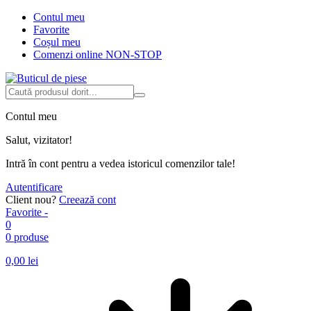
Contul meu
Favorite
Coșul meu
Comenzi online NON-STOP
Contul meu
Salut, vizitator!
Intră în cont pentru a vedea istoricul comenzilor tale!
Autentificare
Client nou?
Creează cont
Favorite -
0
0 produse
0,00
lei