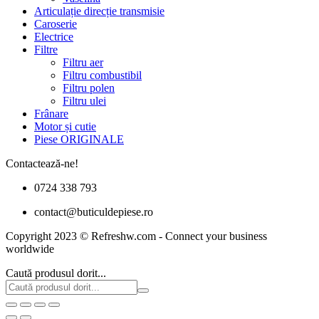
Articulație direcție transmisie
Caroserie
Electrice
Filtre
Filtru aer
Filtru combustibil
Filtru polen
Filtru ulei
Frânare
Motor și cutie
Piese ORIGINALE
Contactează-ne!
0724 338 793
contact@buticuldepiese.ro
Copyright 2023 © Refreshw.com - Connect your business
worldwide
Caută produsul dorit...