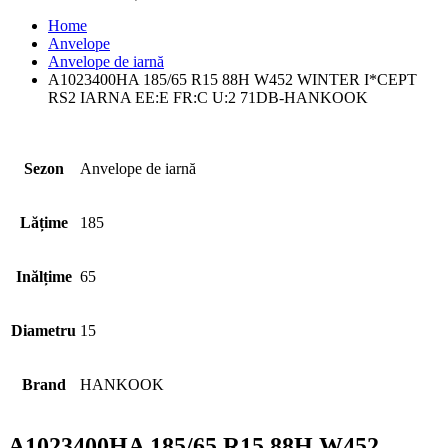
Home
Anvelope
Anvelope de iarnă
A1023400HA 185/65 R15 88H W452 WINTER I*CEPT
RS2 IARNA EE:E FR:C U:2 71DB-HANKOOK
Sezon
Anvelope de iarnă
Lățime
185
Inălțime
65
Diametru
15
Brand
HANKOOK
A1023400HA 185/65 R15 88H W452