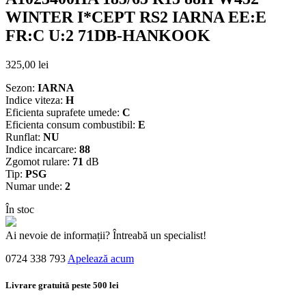
WINTER I*CEPT RS2 IARNA EE:E
FR:C U:2 71DB-HANKOOK
325,00
lei
Sezon:
IARNA
Indice viteza:
H
Eficienta suprafete umede:
C
Eficienta consum combustibil:
E
Runflat:
NU
Indice incarcare:
88
Zgomot rulare:
71
dB
Tip:
PSG
Numar unde:
2
În stoc
Ai nevoie de informații? Întreabă un specialist!
0724 338 793
Apelează acum
Livrare gratuită peste 500 lei