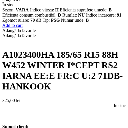
În stoc
Sezon:
VARA
Indice viteza:
H
Eficienta suprafete umede:
B
Eficienta consum combustibil:
D
Runflat:
NU
Indice incarcare:
91
Zgomot rulare:
70
dB Tip:
PSG
Numar unde:
B
Add to cart
Adaugă la favorite
Adaugă la favorite
A1023400HA 185/65 R15 88H
W452 WINTER I*CEPT RS2
IARNA EE:E FR:C U:2 71DB-
HANKOOK
325,00
lei
În stoc
Suport clienți