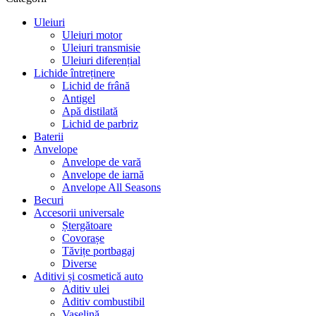
Uleiuri
Uleiuri motor
Uleiuri transmisie
Uleiuri diferențial
Lichide întreținere
Lichid de frână
Antigel
Apă distilată
Lichid de parbriz
Baterii
Anvelope
Anvelope de vară
Anvelope de iarnă
Anvelope All Seasons
Becuri
Accesorii universale
Ștergătoare
Covorașe
Tăvițe portbagaj
Diverse
Aditivi și cosmetică auto
Aditiv ulei
Aditiv combustibil
Vaselină