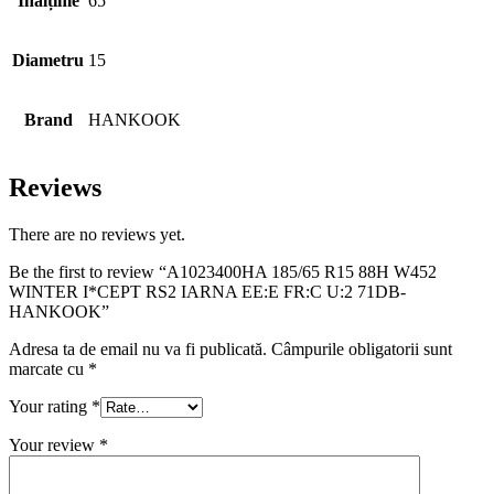
Inălțime
65
Diametru
15
Brand
HANKOOK
Reviews
There are no reviews yet.
Be the first to review “A1023400HA 185/65 R15 88H W452
WINTER I*CEPT RS2 IARNA EE:E FR:C U:2 71DB-
HANKOOK”
Adresa ta de email nu va fi publicată.
Câmpurile obligatorii sunt
marcate cu
*
Your rating
*
Your review
*