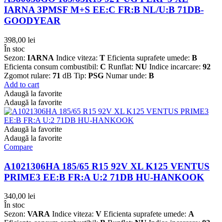
IARNA 3PMSF M+S EE:C FR:B NL/U:B 71DB-
GOODYEAR
398,00
lei
În stoc
Sezon:
IARNA
Indice viteza:
T
Eficienta suprafete umede:
B
Eficienta consum combustibil:
C
Runflat:
NU
Indice incarcare:
92
Zgomot rulare:
71
dB Tip:
PSG
Numar unde:
B
Add to cart
Adaugă la favorite
Adaugă la favorite
Adaugă la favorite
Adaugă la favorite
Compare
A1021306HA 185/65 R15 92V XL K125 VENTUS
PRIME3 EE:B FR:A U:2 71DB HU-HANKOOK
340,00
lei
În stoc
Sezon:
VARA
Indice viteza:
V
Eficienta suprafete umede:
A