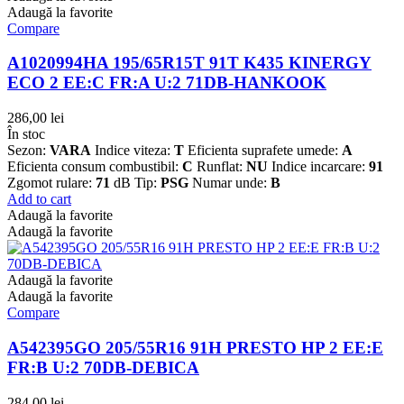
Adaugă la favorite
Compare
A1020994HA 195/65R15T 91T K435 KINERGY
ECO 2 EE:C FR:A U:2 71DB-HANKOOK
286,00
lei
În stoc
Sezon:
VARA
Indice viteza:
T
Eficienta suprafete umede:
A
Eficienta consum combustibil:
C
Runflat:
NU
Indice incarcare:
91
Zgomot rulare:
71
dB Tip:
PSG
Numar unde:
B
Add to cart
Adaugă la favorite
Adaugă la favorite
Adaugă la favorite
Adaugă la favorite
Compare
A542395GO 205/55R16 91H PRESTO HP 2 EE:E
FR:B U:2 70DB-DEBICA
284,00
lei