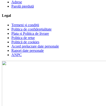
Adrese
Parolă pierdută
Legal
Termeni și condiții
Politica de confidențialitate
Plata și Politica de livrare
Politica de retur
Politică de cookies
Acord prelucrare date personale
Raport date personale
ANPC