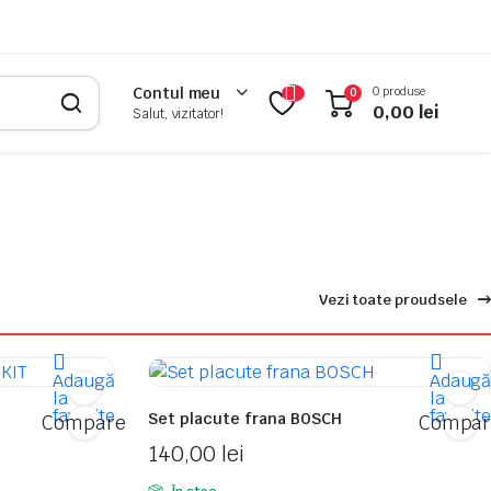
0 produse
Contul meu
0
0,00
lei
Salut, vizitator!
Vezi toate proudsele
Adaugă
Adaug
la
la
favorite
favorit
Set placute frana BOSCH
Compare
Compar
140,00
lei