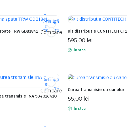
Adaugă
la
favorite
 spate TRW GDB1841
Kit distributie CONTITECH CT
Compare
595,00
lei
În stoc
Adaugă
la
favorite
Curea transmisie cu caneluri
Compare
ea transmisie INA 534016410
55,00
lei
În stoc