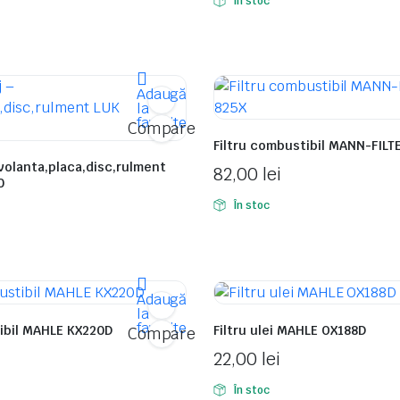
În stoc
Adaugă
la
favorite
Compare
Filtru combustibil MANN-FILT
 volanta,placa,disc,rulment
82,00
lei
0
În stoc
Adaugă
la
favorite
ibil MAHLE KX220D
Filtru ulei MAHLE OX188D
Compare
22,00
lei
În stoc