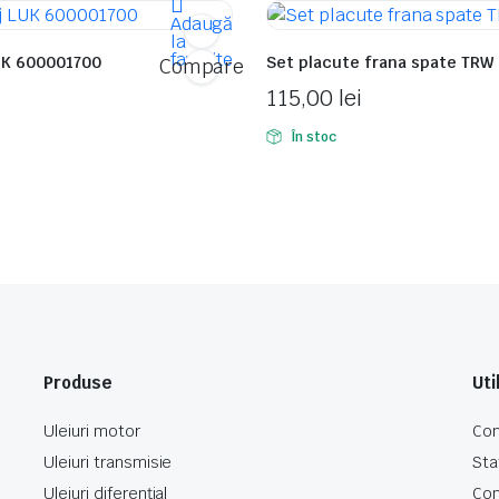
Adaugă
la
favorite
LUK 600001700
Set placute frana spate TRW
Compare
115,00
lei
În stoc
Produse
Uti
Uleiuri motor
Con
Uleiuri transmisie
Sta
Uleiuri diferențial
Co