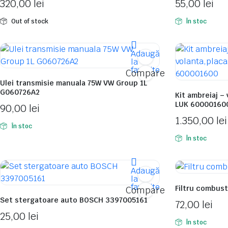
320,00
lei
55,00
lei
Out of stock
În stoc
Adaugă
la
favorite
Compare
Ulei transmisie manuala 75W VW Group 1L
G060726A2
Kit ambreiaj –
LUK 60000160
90,00
lei
1.350,00
lei
În stoc
În stoc
Adaugă
la
favorite
Filtru combust
Compare
Set stergatoare auto BOSCH 3397005161
72,00
lei
25,00
lei
În stoc