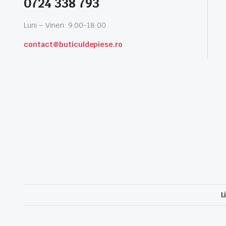
0724 338 793
Luni – Vineri: 9:00-18:00
contact@buticuldepiese.ro
L