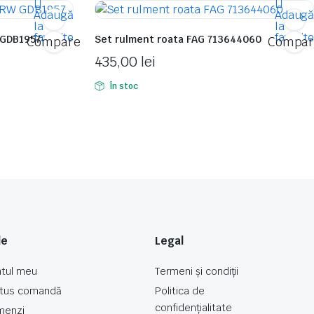
Adaugă
Adaug
la
la
favorite
favorit
 GDB1957
Set rulment roata FAG 713644060
Compare
Compar
435,00
lei
În stoc
le
Legal
tul meu
Termeni și condiții
tus comandă
Politica de
confidențialitate
menzi