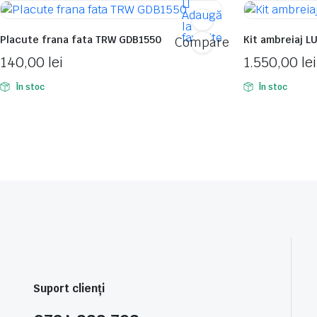
Adaugă
la
favorite
Placute frana fata TRW GDB1550
Kit ambreiaj 
Compare
140,00
lei
1.550,00
lei
În stoc
În stoc
Suport clienți