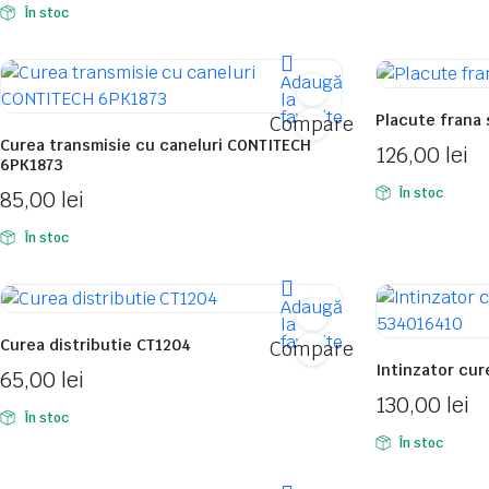
În stoc
Adaugă
la
favorite
Placute frana
Compare
Curea transmisie cu caneluri CONTITECH
126,00
lei
6PK1873
În stoc
85,00
lei
În stoc
Adaugă
la
favorite
Curea distributie CT1204
Compare
Intinzator cur
65,00
lei
130,00
lei
În stoc
În stoc