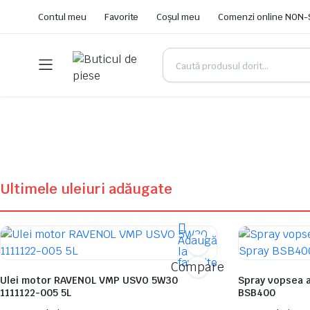
Contul meu
Favorite
Coșul meu
Comenzi online NON
Ultimele uleiuri adăugate
Adaugă
la
favorite
Compare
Ulei motor RAVENOL VMP USVO 5W30
Spray vopsea 
1111122-005 5L
BSB400