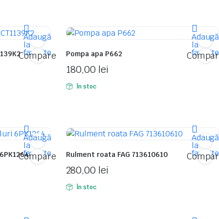
Adaugă
Adaug
la
la
favorite
favorit
1139K2
Pompa apa P662
Compare
Compar
180,00
lei
În stoc
Adaugă
Adaug
la
la
favorite
favorit
 6PK1264
Rulment roata FAG 713610610
Compare
Compar
280,00
lei
În stoc