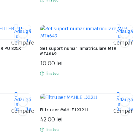
În stoc
Adaugă
Adaug
la
la
favorite
favorit
Compare
Compar
ER PU 825X
Set suport numar inmatriculare MTR
MT4649
10,00
lei
În stoc
Adaugă
Adaug
la
la
favorite
favorit
Filtru aer MAHLE LX1211
Compare
Compar
42,00
lei
În stoc